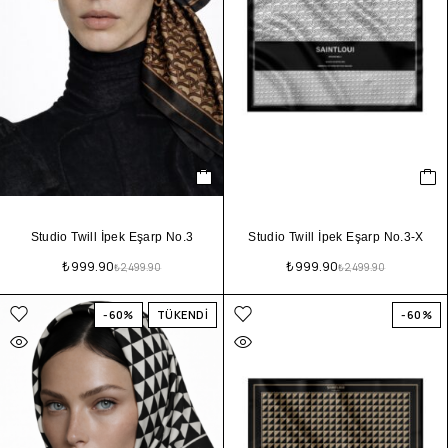
Studio Twill İpek Eşarp No.3
Studio Twill İpek Eşarp No.3-X
₺
999.90
₺
999.90
₺
2,499.90
₺
2,499.90
-60%
TÜKENDİ
-60%