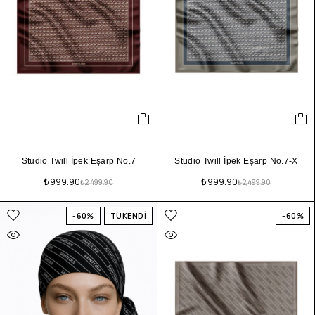
Studio Twill İpek Eşarp No.7
Studio Twill İpek Eşarp No.7-X
₺
999.90
₺
999.90
₺
2,499.90
₺
2,499.90
-60%
TÜKENDİ
-60%