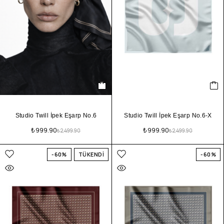
Studio Twill İpek Eşarp No.6
Studio Twill İpek Eşarp No.6-X
₺
999.90
₺
999.90
₺
2,499.90
₺
2,499.90
-60%
TÜKENDİ
-60%