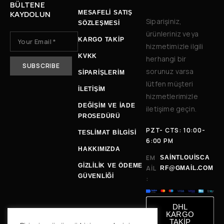
BÜLTENE
KAYDOLUN
MESAFELİ SATIŞ
Siparişiniz,
SÖZLEŞMESİ
ürünleriniz veya
KARGO TAKİP
hizmetimizle ilgili
KVKK
herhangi bir
sorunuz varsa
SİPARİŞLERİM
lütfen müşteri
İLETIŞIM
hizmetlerimizle
DEĞIŞIM VE İADE
iletişime geçin.
PROSEDÜRÜ
PZT- CTS: 10:00-
TESLIMAT BILGISI
6:00 PM
HAKKIMIZDA
EM
SAINTLOUISCA
GİZLİLİK VE ÖDEME
AIL
RF@GMAIL.COM
GÜVENLİĞİ
:
DHL
KARGO
TAKİP