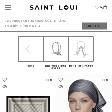
72 SONUÇTAN 1-24 ARASI GÖSTERILIYOR
FILTRE
EN YENIYE GÖRE SIRALA
SHOP
DÜZ TWILL İPEK
TWILL İPEK EŞARP
EŞARP
-60%
-60%