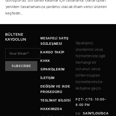
dönüştürdü. Stil sahibi kadınlar için tasarlandı. Gardıropları
yeniden tasarlamanıza yardımcı olacak ilham verici ürünleri
keşfedin…
BÜLTENE
KAYDOLUN
MESAFELİ SATIŞ
Siparişiniz,
SÖZLEŞMESİ
ürünleriniz veya
KARGO TAKİP
hizmetimizle ilgili
KVKK
herhangi bir
sorunuz varsa
SİPARİŞLERİM
lütfen müşteri
İLETIŞIM
hizmetlerimizle
DEĞIŞIM VE İADE
iletişime geçin.
PROSEDÜRÜ
PZT- CTS: 10:00-
TESLIMAT BILGISI
6:00 PM
HAKKIMIZDA
EM
SAINTLOUISCA