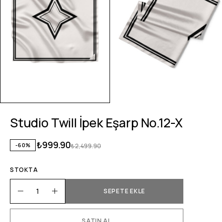
Studio Twill İpek Eşarp No.12-X
₺
999.90
-60%
₺
2,499.90
STOKTA
SEPETE EKLE
SATIN AL