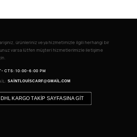
arişiniz, ürünleriniz veya hizmetimizle ilgili herhangi bir
unuz varsa lütfen müşteri hizmetlerimizle iletişime
in.
- CTS: 10:00-6:00 PM
IL:
SAINTLOUISCARF@GMAIL.COM
DHL KARGO TAKİP SAYFASINA GİT