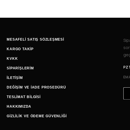
MESAFELİ SATIŞ SÖZLEŞMESİ
Sip
sor
KARGO TAKİP
geç
KVKK
PZT
SİPARİŞLERİM
EMA
İLETIŞIM
DEĞIŞIM VE İADE PROSEDÜRÜ
TESLIMAT BILGISI
HAKKIMIZDA
GİZLİLİK VE ÖDEME GÜVENLİĞİ