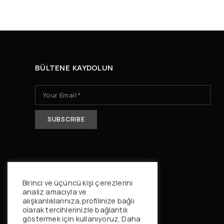
BÜLTENE KAYDOLUN
Birinci ve üçüncü kişi çerezlerini
analiz amacıyla ve
alışkanlıklarınıza,profilinize bağlı
olarak tercihlerinizle bağlantılı
göstermek için kullanıyoruz. Daha