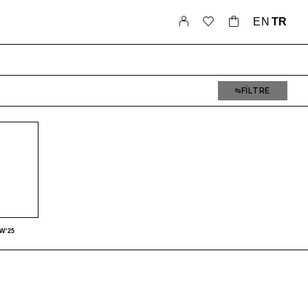
EN
TR
FILTRE
W'25