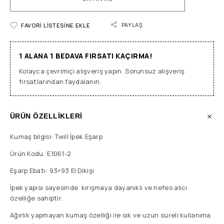
PAYLAŞ
FAVORI LISTESINE EKLE
1 ALANA 1 BEDAVA FIRSATI KAÇIRMA!
Kolayca çevrimiçi alışveriş yapın. Sorunsuz alışveriş
fırsatlarından faydalanın.
ÜRÜN ÖZELLİKLERİ
Kumaş bilgisi: Twill İpek Eşarp
Ürün Kodu: E1061-2
Eşarp Ebatı: 93×93 El Dikişi
İpek yapısı sayesinde kırışmaya dayanıklı ve nefes alıcı
özelliğe sahiptir.
Ağırlık yapmayan kumaş özelliği ile sık ve uzun süreli kullanıma