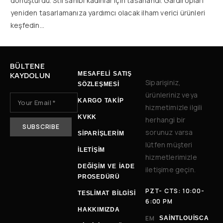
dönüştürdü. Stil sahibi kadınlar için tasarlandı. Gardıropları
yeniden tasarlamanıza yardımcı olacak ilham verici ürünleri
keşfedin…
BÜLTENE
KAYDOLUN
MESAFELİ SATIŞ
Siparişiniz,
SÖZLEŞMESİ
ürünleriniz veya
KARGO TAKİP
hizmetimizle ilgili
KVKK
herhangi bir
sorunuz varsa
SİPARİŞLERİM
lütfen müşteri
İLETIŞIM
hizmetlerimizle
DEĞIŞIM VE İADE
iletişime geçin.
PROSEDÜRÜ
PZT- CTS: 10:00-
TESLIMAT BILGISI
6:00 PM
HAKKIMIZDA
EM
SAINTLOUISCA