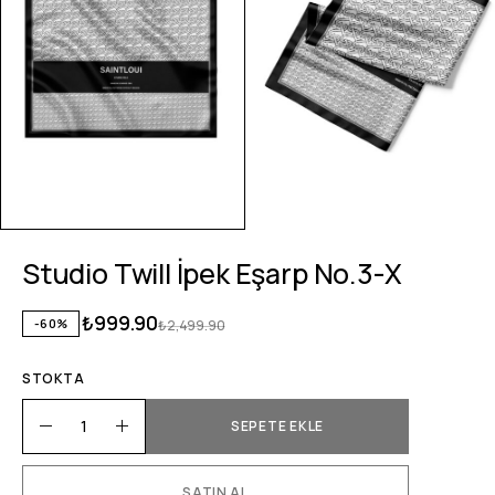
Studio Twill İpek Eşarp No.3-X
₺
999.90
-60%
₺
2,499.90
STOKTA
SEPETE EKLE
SATIN AL