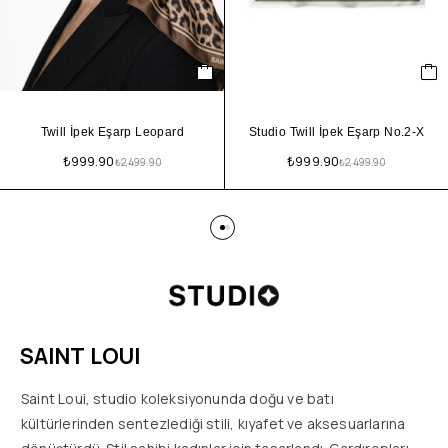
Twill İpek Eşarp Leopard
Studio Twill İpek Eşarp No.2-X
₺
999.90
₺
999.90
₺
2,499.90
₺
2,499.90
SAINT LOUI
Saint Loui, studio koleksiyonunda doğu ve batı
kültürlerinden sentezlediği stili, kıyafet ve aksesuarlarına