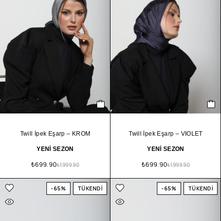
Twill İpek Eşarp – KROM
Twill İpek Eşarp – VIOLET
YENİ SEZON
YENİ SEZON
₺
699.90
₺
699.90
₺
1,999.90
₺
1,999.90
-65%
TÜKENDİ
-65%
TÜKENDİ