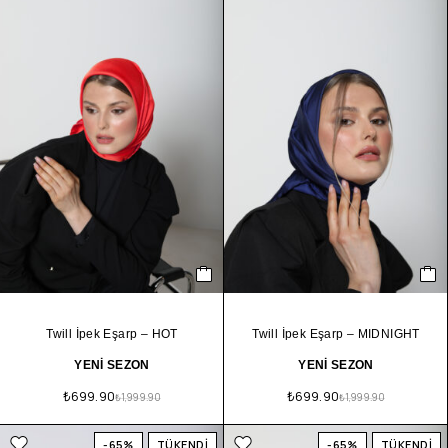
Twill İpek Eşarp – HOT
Twill İpek Eşarp – MIDNIGHT
YENİ SEZON
YENİ SEZON
₺
699.90
₺
699.90
₺
1,999.90
₺
1,999.90
-65%
TÜKENDİ
-65%
TÜKENDİ