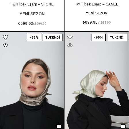
Twill İpek Eşarp – STONE
Twill İpek Eşarp – CAMEL
YENİ SEZON
YENİ SEZON
₺
699.90
₺
699.90
₺
1,999.90
₺
1,999.90
-65%
TÜKENDİ
-65%
TÜKENDİ