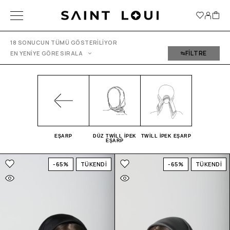
18 SONUCUN TÜMÜ GÖSTERILIYOR
FILTRE
EN YENIYE GÖRE SIRALA
EŞARP
DÜZ TWILL İPEK
TWILL İPEK EŞARP
EŞARP
-65%
TÜKENDİ
-65%
TÜKENDİ