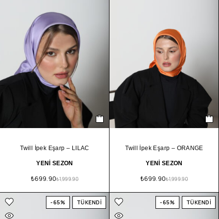
Twill İpek Eşarp – LILAC
Twill İpek Eşarp – ORANGE
YENİ SEZON
YENİ SEZON
₺
699.90
₺
699.90
₺
1,999.90
₺
1,999.90
-65%
TÜKENDİ
-65%
TÜKENDİ