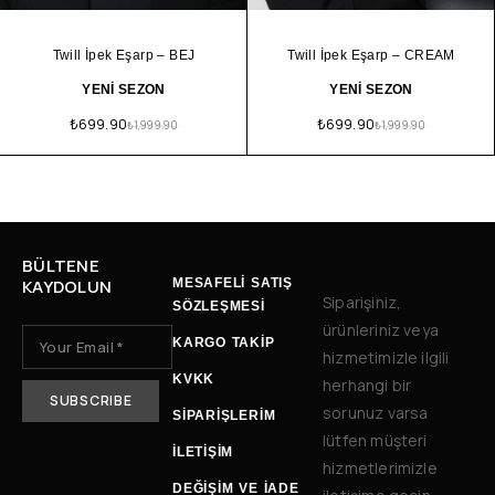
Twill İpek Eşarp – BEJ
Twill İpek Eşarp – CREAM
YENİ SEZON
YENİ SEZON
₺
699.90
₺
699.90
₺
1,999.90
₺
1,999.90
BÜLTENE
KAYDOLUN
MESAFELİ SATIŞ
Siparişiniz,
SÖZLEŞMESİ
ürünleriniz veya
KARGO TAKİP
hizmetimizle ilgili
KVKK
herhangi bir
sorunuz varsa
SİPARİŞLERİM
lütfen müşteri
İLETIŞIM
hizmetlerimizle
DEĞIŞIM VE İADE