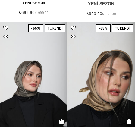
YENİ SEZON
YENİ SEZON
₺
699.90
₺
1,999.90
₺
699.90
₺
1,999.90
-65%
TÜKENDİ
-65%
TÜKENDİ