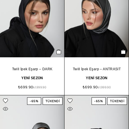
Twill İpek Eşarp – DARK
Twill İpek Eşarp – ANTRASIT
YENİ SEZON
YENİ SEZON
₺
699.90
₺
699.90
₺
1,999.90
₺
1,999.90
-65%
TÜKENDİ
-65%
TÜKENDİ