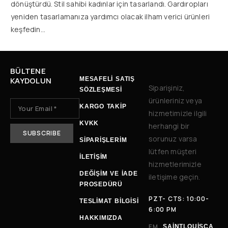
dönüştürdü. Stil sahibi kadınlar için tasarlandı. Gardıropları
yeniden tasarlamanıza yardımcı olacak ilham verici ürünleri
keşfedin…
BÜLTENE
KAYDOLUN
MESAFELİ SATIŞ
Siparişiniz,
SÖZLEŞMESİ
ürünleriniz veya
KARGO TAKİP
hizmetimizle ilgili
KVKK
herhangi bir
sorunuz varsa
SİPARİŞLERİM
lütfen müşteri
İLETIŞIM
hizmetlerimizle
DEĞIŞIM VE İADE
iletişime geçin.
PROSEDÜRÜ
PZT- CTS: 10:00-
TESLIMAT BILGISI
6:00 PM
HAKKIMIZDA
EM
SAINTLOUISCA