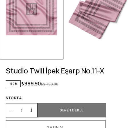
Studio Twill İpek Eşarp No.11-X
₺
999.90
-60%
₺
2,499.90
STOKTA
SEPETE EKLE
SATIN AL