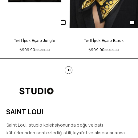
Twill İpek Eşarp Jungle
Twill İpek Eşarp Barok
₺
999.90
₺
999.90
₺
2,499.90
₺
2,499.90
SAINT LOUI
Saint Loui, studio koleksiyonunda doğu ve batı
kültürlerinden sentezlediği stili, kıyafet ve aksesuarlarına