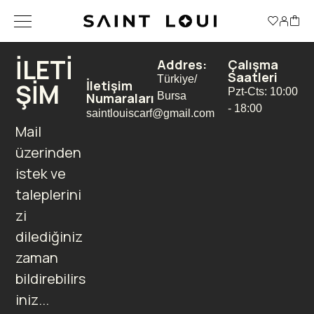
ILETI
Addres:
Çalışma
Saatleri
Türkiye/
İletişim
ŞIM
Pzt-Cts: 10:00
Numaraları
Bursa
- 18:00
saintlouiscarf@gmail.com
Mail
üzerinden
istek ve
taleplerini
zi
dilediğiniz
zaman
bildirebilirs
iniz...