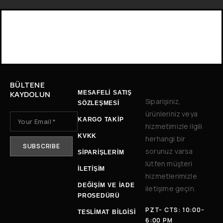
BÜLTENE
KAYDOLUN
MESAFELİ SATIŞ
Siparişiniz,
SÖZLEŞMESİ
ürünleriniz veya
KARGO TAKİP
hizmetimizle ilgili
KVKK
herhangi bir
sorunuz varsa
SİPARİŞLERİM
lütfen müşteri
İLETIŞIM
hizmetlerimizle
DEĞIŞIM VE İADE
iletişime geçin.
PROSEDÜRÜ
PZT- CTS: 10:00-
TESLIMAT BILGISI
6:00 PM