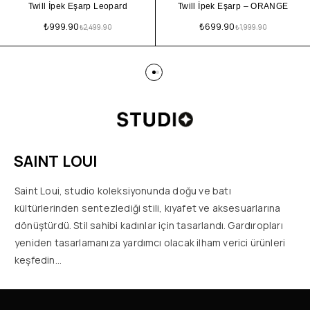
Twill İpek Eşarp Leopard
Twill İpek Eşarp – ORANGE
₺
999.90
₺
699.90
₺
2,499.90
₺
1,999.90
SAINT LOUI
Saint Loui, studio koleksiyonunda doğu ve batı
kültürlerinden sentezlediği stili, kıyafet ve aksesuarlarına
dönüştürdü. Stil sahibi kadınlar için tasarlandı. Gardıropları
yeniden tasarlamanıza yardımcı olacak ilham verici ürünleri
keşfedin…