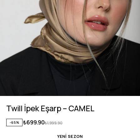
Twill İpek Eşarp – CAMEL
₺
699.90
-65%
₺
1,999.90
YENİ SEZON