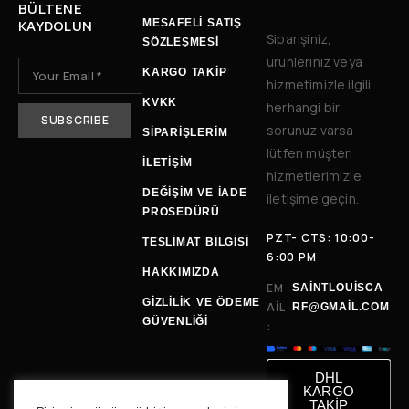
BÜLTENE
KAYDOLUN
MESAFELİ SATIŞ
Siparişiniz,
SÖZLEŞMESİ
ürünleriniz veya
KARGO TAKİP
hizmetimizle ilgili
KVKK
herhangi bir
sorunuz varsa
SİPARİŞLERİM
lütfen müşteri
İLETIŞIM
hizmetlerimizle
DEĞIŞIM VE İADE
iletişime geçin.
PROSEDÜRÜ
PZT- CTS: 10:00-
TESLIMAT BILGISI
6:00 PM
HAKKIMIZDA
EM
SAINTLOUISCA
GİZLİLİK VE ÖDEME
AIL
RF@GMAIL.COM
GÜVENLİĞİ
:
DHL
KARGO
TAKİP