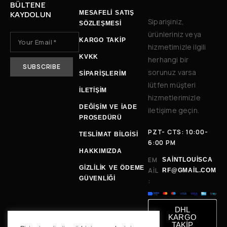
BÜLTENE
KAYDOLUN
MESAFELİ SATIŞ
Siparişiniz,
SÖZLEŞMESİ
ürünleriniz veya
KARGO TAKİP
hizmetimizle ilgili
KVKK
herhangi bir
sorunuz varsa
SİPARİŞLERİM
lütfen müşteri
İLETIŞIM
hizmetlerimizle
DEĞIŞIM VE İADE
iletişime geçin.
PROSEDÜRÜ
PZT- CTS: 10:00-
TESLIMAT BILGISI
6:00 PM
HAKKIMIZDA
EM
SAINTLOUISCA
GİZLİLİK VE ÖDEME
AIL
RF@GMAIL.COM
GÜVENLİĞİ
:
DHL
KARGO
TAKİP