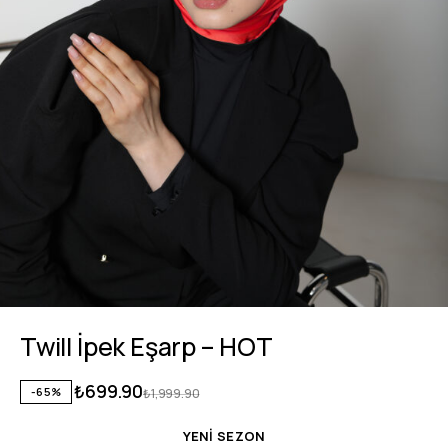
Twill İpek Eşarp – HOT
₺
699.90
-65%
₺
1,999.90
YENİ SEZON