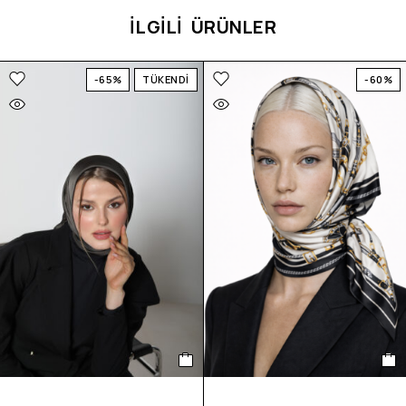
İLGİLİ ÜRÜNLER
-65%
TÜKENDİ
-60%