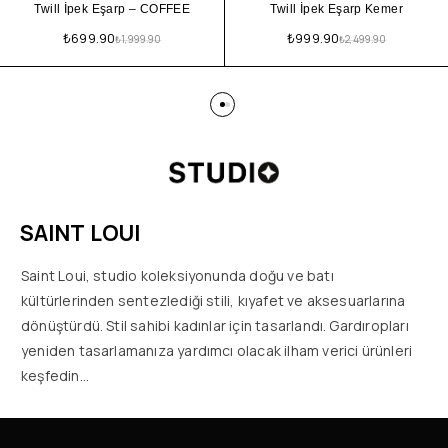
Twill İpek Eşarp – COFFEE
Twill İpek Eşarp Kemer
₺
699.90
₺
999.90
₺
1,999.90
₺
2,499.90
SAINT LOUI
Saint Loui, studio koleksiyonunda doğu ve batı
kültürlerinden sentezlediği stili, kıyafet ve aksesuarlarına
dönüştürdü. Stil sahibi kadınlar için tasarlandı. Gardıropları
yeniden tasarlamanıza yardımcı olacak ilham verici ürünleri
keşfedin…