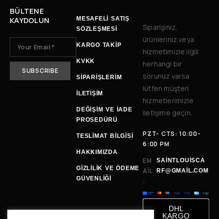
BÜLTENE
KAYDOLUN
MESAFELİ SATIŞ
Siparişiniz,
SÖZLEŞMESİ
ürünleriniz veya
KARGO TAKİP
hizmetimizle ilgili
KVKK
herhangi bir
sorunuz varsa
SİPARİŞLERİM
lütfen müşteri
İLETIŞIM
hizmetlerimizle
DEĞIŞIM VE İADE
iletişime geçin.
PROSEDÜRÜ
PZT- CTS: 10:00-
TESLIMAT BILGISI
6:00 PM
HAKKIMIZDA
EM
SAINTLOUISCA
GİZLİLİK VE ÖDEME
AIL
RF@GMAIL.COM
GÜVENLİĞİ
:
DHL
KARGO