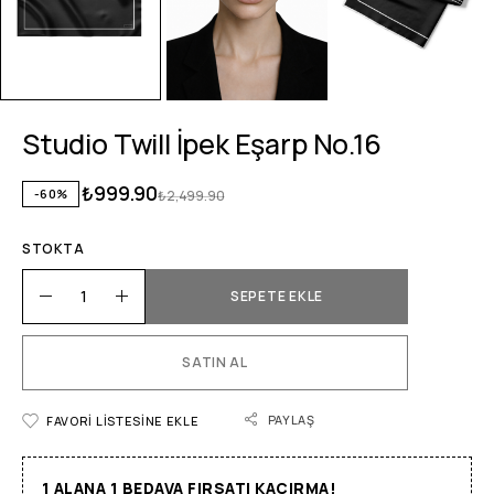
Studio Twill İpek Eşarp No.16
₺
999.90
-60%
₺
2,499.90
STOKTA
SEPETE EKLE
SATIN AL
PAYLAŞ
FAVORI LISTESINE EKLE
1 ALANA 1 BEDAVA FIRSATI KAÇIRMA!