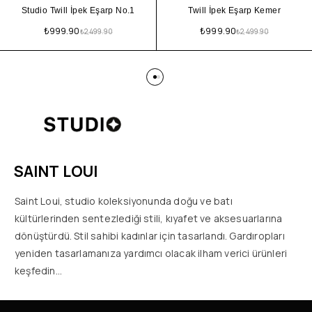
Studio Twill İpek Eşarp No.1
Twill İpek Eşarp Kemer
₺
999.90
₺
999.90
₺
2,499.90
₺
2,499.90
SAINT LOUI
Saint Loui, studio koleksiyonunda doğu ve batı
kültürlerinden sentezlediği stili, kıyafet ve aksesuarlarına
dönüştürdü. Stil sahibi kadınlar için tasarlandı. Gardıropları
yeniden tasarlamanıza yardımcı olacak ilham verici ürünleri
keşfedin…