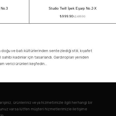
 No.3
Studio Twill İpek Eşarp No.2-X
₺
999.90
₺
2,499.90
doğu ve batı kültürlerinden sentezlediği stili, kıyafet
 sahibi kadınlar için tasarlandı. Gardıropları yeniden
am verici ürünleri keşfedin…
arişiniz, ürünleriniz veya hizmetimizle ilgili herhangi bir
unuz varsa lütfen müşteri hizmetlerimizle iletişime
in.