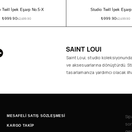
o Twill İpek Eşarp No.5-X
Studio Twill İpek Eşarp
₺
999.90
₺
999.90
₺
2,499.90
₺
2,499.90
SAINT LOUI
Saint Loui, studio koleksiyonunda 
ve aksesuarlarına dönüştürdü. Stil
tasarlamanıza yardımcı olacak ilh
MESAFELİ SATIŞ SÖZLEŞMESİ
Sip
sor
KARGO TAKİP
geç