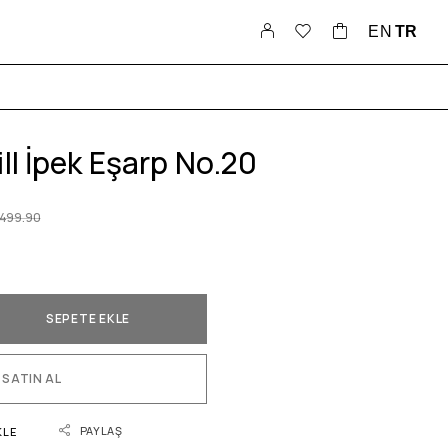
EN
TR
ll İpek Eşarp No.20
,499.90
SEPETE EKLE
SATIN AL
PAYLAŞ
KLE