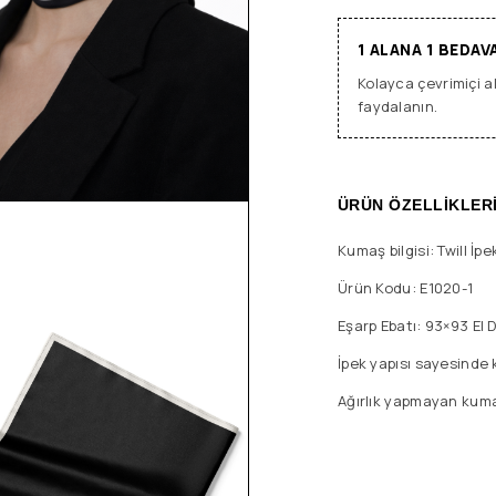
1 ALANA 1 BEDAV
Kolayca çevrimiçi al
faydalanın.
ÜRÜN ÖZELLİKLER
Kumaş bilgisi: Twill İp
Ürün Kodu: E1020-1
Eşarp Ebatı: 93×93 El D
İpek yapısı sayesinde k
Ağırlık yapmayan kumaş