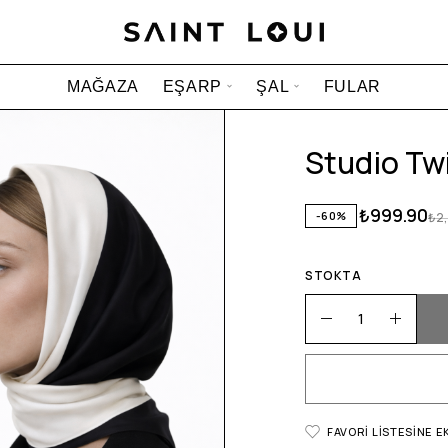
MAĞAZA
EŞARP
ŞAL
FULAR
Studio Twi
₺
999.90
-60%
₺
2
STOKTA
FAVORI LISTESINE E