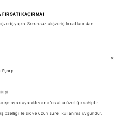
A FIRSATI KAÇIRMA!
ışveriş yapın. Sorunsuz alışveriş fırsatlarından
İ
ek Eşarp
ikişi
ırışmaya dayanıklı ve nefes alıcı özelliğe sahiptir.
 özelliği ile sık ve uzun süreli kullanıma uygundur.