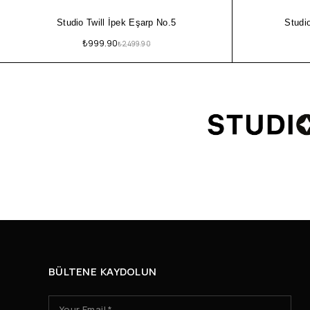
Studio Twill İpek Eşarp No.5
Studi
₺
999.90
₺
2,499.90
BÜLTENE KAYDOLUN