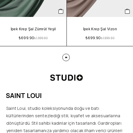
İpek Krep Şal Zümrüt Yeşil
İpek Krep Şal Vizon
₺
699.90
₺
699.90
₺
1,999.90
₺
1,999.90
SAINT LOUI
Saint Loui, studio koleksiyonunda doğu ve batı
kültürlerinden sentezlediği stili, kıyafet ve aksesuarlarına
dönüştürdü. Stil sahibi kadınlar için tasarlandı. Gardıropları
yeniden tasarlamanıza yardımcı olacak ilham verici ürünleri