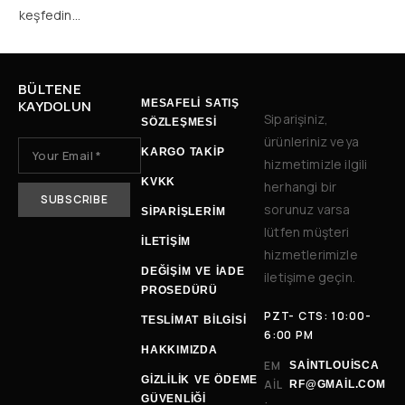
keşfedin…
BÜLTENE
KAYDOLUN
MESAFELİ SATIŞ
Siparişiniz,
SÖZLEŞMESİ
ürünleriniz veya
KARGO TAKİP
hizmetimizle ilgili
KVKK
herhangi bir
sorunuz varsa
SİPARİŞLERİM
lütfen müşteri
İLETIŞIM
hizmetlerimizle
DEĞIŞIM VE İADE
iletişime geçin.
PROSEDÜRÜ
PZT- CTS: 10:00-
TESLIMAT BILGISI
6:00 PM
HAKKIMIZDA
EM
SAINTLOUISCA
GİZLİLİK VE ÖDEME
AIL
RF@GMAIL.COM
GÜVENLİĞİ
: