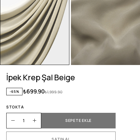
İpek Krep Şal Beige
₺
699.90
-65%
₺
1,999.90
STOKTA
SEPETE EKLE
SATIN AL