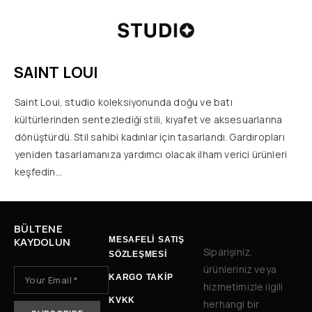
SAINT LOUI
Saint Loui, studio koleksiyonunda doğu ve batı
kültürlerinden sentezlediği stili, kıyafet ve aksesuarlarına
dönüştürdü. Stil sahibi kadınlar için tasarlandı. Gardıropları
yeniden tasarlamanıza yardımcı olacak ilham verici ürünleri
keşfedin…
BÜLTENE
KAYDOLUN
MESAFELİ SATIŞ
Siparişiniz,
SÖZLEŞMESİ
ürünleriniz veya
KARGO TAKİP
hizmetimizle ilgili
KVKK
herhangi bir