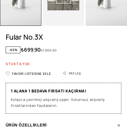
Fular No.3X
₺
699.90
-65%
₺
1,999.90
STOKTA YOK
PAYLAŞ
FAVORI LISTESINE EKLE
1 ALANA 1 BEDAVA FIRSATI KAÇIRMA!
Kolayca çevrimiçi alışveriş yapın. Sorunsuz alışveriş
fırsatlarından faydalanın.
ÜRÜN ÖZELLİKLERİ