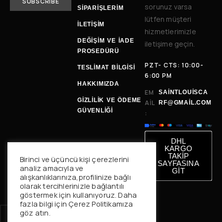
sorunuz varsa
SİPARİŞLERİM
lütfen müşteri
İLETIŞIM
hizmetlerimizle
DEĞIŞIM VE İADE
iletişime geçin.
PROSEDÜRÜ
PZT- CTS: 10:00-
TESLIMAT BILGISI
6:00 PM
HAKKIMIZDA
EM
SAINTLOUISCA
GİZLİLİK VE ÖDEME
AIL
RF@GMAIL.COM
GÜVENLİĞİ
:
DHL
KARGO
TAKİP
Birinci ve üçüncü kişi çerezlerini
SAYFASINA
analiz amacıyla ve
GİT
alışkanlıklarınıza,profilinize bağlı
olarak tercihlerinizle bağlantılı
göstermek için kullanıyoruz. Daha
fazla bilgi için Çerez Politikamıza
göz atın.