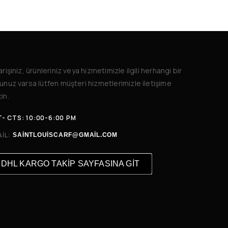
arişiniz, ürünleriniz veya hizmetimizle ilgili herhangi bir
unuz varsa lütfen müşteri hizmetlerimizle iletişime
in.
- CTS: 10:00-6:00 PM
IL:
SAINTLOUISCARF@GMAIL.COM
DHL KARGO TAKİP SAYFASINA GİT