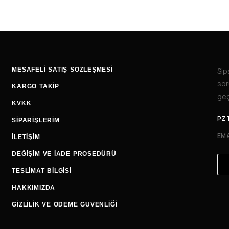
MESAFELİ SATIŞ SÖZLEŞMESİ
Sip
sor
KARGO TAKİP
geç
KVKK
PZT
SİPARİŞLERİM
EMA
İLETIŞIM
DEĞIŞIM VE İADE PROSEDÜRÜ
TESLIMAT BILGISI
HAKKIMIZDA
GİZLİLİK VE ÖDEME GÜVENLİĞİ