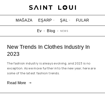
MAĞAZA
EŞARP
ŞAL
FULAR
Ev
Blog
NEWS
New Trends In Clothes Industry In
2023
The fashion industry is always evolving, and 2023 is no
exception. As we move further into the new year, here are
some of the latest fashion trends.
Read More