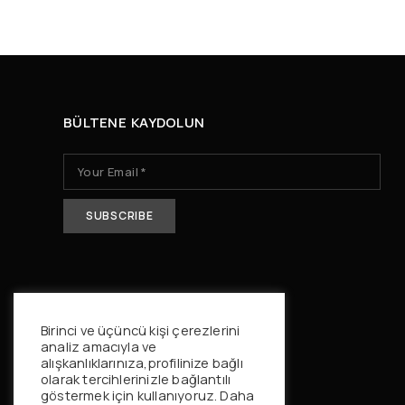
BÜLTENE KAYDOLUN
Birinci ve üçüncü kişi çerezlerini
analiz amacıyla ve
alışkanlıklarınıza,profilinize bağlı
olarak tercihlerinizle bağlantılı
göstermek için kullanıyoruz. Daha