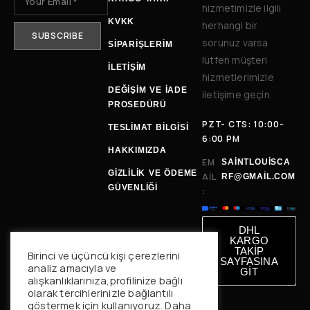
hizmetimizle ilgili
KVKK
herhangi bir
sorunuz varsa
SİPARİŞLERİM
lütfen müşteri
İLETIŞIM
hizmetlerimizle
DEĞIŞIM VE İADE
iletişime geçin.
PROSEDÜRÜ
PZT- CTS: 10:00-
TESLIMAT BILGISI
6:00 PM
HAKKIMIZDA
EM
SAINTLOUISCA
GİZLİLİK VE ÖDEME
AIL
RF@GMAIL.COM
GÜVENLİĞİ
:
DHL
KARGO
TAKİP
Birinci ve üçüncü kişi çerezlerini
SAYFASINA
analiz amacıyla ve
GİT
alışkanlıklarınıza,profilinize bağlı
olarak tercihlerinizle bağlantılı
göstermek için kullanıyoruz. Daha