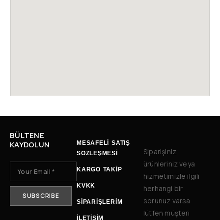
BÜLTENE
KAYDOLUN
MESAFELİ SATIŞ
Siparişiniz,
SÖZLEŞMESİ
ürünleriniz veya
KARGO TAKİP
hizmetimizle ilgili
KVKK
herhangi bir
sorunuz varsa
SİPARİŞLERİM
lütfen müşteri
İLETIŞIM