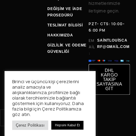
hizmetlerimizle
DEĞIŞIM VE İADE
iletişime geçin.
PROSEDÜRÜ
PZT- CTS: 10:00-
TESLIMAT BILGISI
6:00 PM
HAKKIMIZDA
EM
SAINTLOUISCA
GİZLİLİK VE ÖDEME
AIL
RF@GMAIL.COM
GÜVENLİĞİ
:
DHL
KARGO
TAKİP
Birinci ve üçüncü kişi çerezlerini
SAYFASINA
analiz amacıyla ve
GİT
alışkanlıklarınıza,profilinize bağlı
olarak tercihlerinizle bağlantılı
göstermek için kullanıyoruz. Daha
fazla bilgi için Çerez Politikamıza
göz atın.
Çerez Politikası
Hepsini Kabul Et
© 2025 Saint Loui Studio